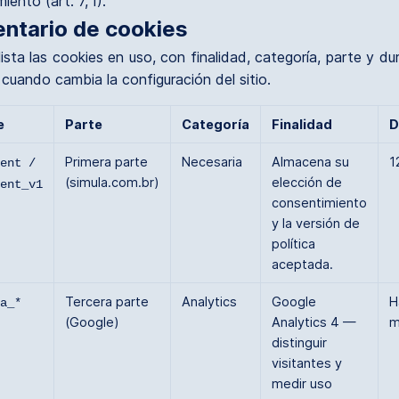
iento (art. 7, I).
ventario de cookies
lista las cookies en uso, con finalidad, categoría, parte y du
 cuando cambia la configuración del sitio.
e
Parte
Categoría
Finalidad
D
Primera parte
Necesaria
Almacena su
1
ent /
(simula.com.br)
elección de
ent_v1
consentimiento
y la versión de
política
aceptada.
Tercera parte
Analytics
Google
H
a_*
(Google)
Analytics 4 —
m
distinguir
visitantes y
medir uso