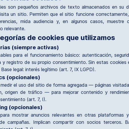
ies son pequeños archivos de texto almacenados en su di
sita un sitio. Permiten que el sitio funcione correctamente
erencias, mida audiencia y, en algunos casos, muestre 
io relevante.
tegorías de cookies que utilizamos
ias (siempre activas)
ables para el funcionamiento básico: autenticación, seguri
 y registro de su propio consentimiento. Sin estas cookies e
 Base legal: interés legítimo (art. 7, IX LGPD).
cs (opcionales)
medir el uso del sitio de forma agregada — páginas visitad
n, origen de tráfico — para mejorar contenido y rendimie
sentimiento (art. 7, I).
ng (opcionales)
para mostrar anuncios relevantes en otras plataformas y
 de campañas. Implican compartir con socios terceros. Ba