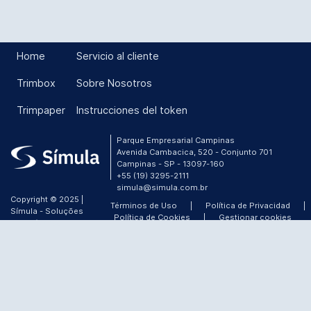
Home
Servicio al cliente
Trimbox
Sobre Nosotros
Trimpaper
Instrucciones del token
Parque Empresarial Campinas
Avenida Cambacica, 520 - Conjunto 701
Campinas - SP - 13097-160
+55 (19) 3295-2111
simula@simula.com.br
Copyright © 2025 |
Términos de Uso
|
Política de Privacidad
|
Símula - Soluções
Política de Cookies
|
Gestionar cookies
ótimas