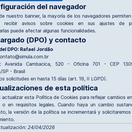
nfiguración del navegador
e nuestro banner, la mayoría de los navegadores permiten 
o recibir avisos sobre cookies en sus ajustes de pri
rlas puede afectar algunas funcionalidades.
cargado (DPO) y contacto
el DPO: Rafael Jordão
contato@simula.com.br
ón: Avenida Cambacica, 520 - Oficina 701 - CEP 130
SP - Brasil
 solicitudes en hasta 15 días (art. 19, II LGPD).
ualizaciones de esta política
ctualizar esta Política de Cookies para reflejar cambios e
s o en requisitos legales. Cuando haya un cambio sustanc
to, la versión de la política se incrementará y solicitaremo
miento.
ctualización: 24/04/2026