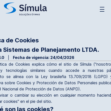
support_agent
CONTACTO
density_medium
contact_support
SERVICIO AL CLIENTE
ica de Cookies
a Sistemas de Planejamento LTDA.
1.0
|
Fecha de vigencia: 24/04/2026
tica de Cookies explica cómo el sitio de Símula ("nosotros
y tecnologías similares cuando accede a nuestras pá
o se alinea con la Ley brasileña 13.709/2018 (LGPD) 
iva sobre Cookies y Protección de Datos Personales publica
d Nacional de Protección de Datos (ANPD).
visar o cambiar su elección en cualquier momento haciend
r cookies" en el pie del sitio.
ué son las cookies?