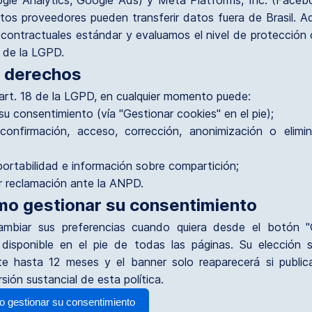
gle Analytics, Google Ads) y Meta Platforms, Inc. (Face
Estos proveedores pueden transferir datos fuera de Brasil. 
s contractuales estándar y evaluamos el nivel de protección
3 de la LGPD.
s derechos
art. 18 de la LGPD, en cualquier momento puede:
u consentimiento (vía "Gestionar cookies" en el pie);
r confirmación, acceso, corrección, anonimización o elimi
 portabilidad e información sobre compartición;
r reclamación ante la ANPD.
mo gestionar su consentimiento
mbiar sus preferencias cuando quiera desde el botón "
 disponible en el pie de todas las páginas. Su elección 
te hasta 12 meses y el banner solo reaparecerá si publi
sión sustancial de esta política.
 gestionar su consentimiento