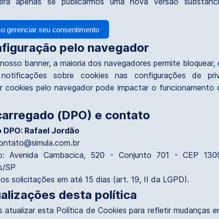
cerá apenas se publicarmos uma nova versão substanci
o gerenciar seu consentimento
nfiguração pelo navegador
nosso banner, a maioria dos navegadores permite bloquear, e
 notificações sobre cookies nas configurações de priv
r cookies pelo navegador pode impactar o funcionamento 
carregado (DPO) e contato
 DPO: Rafael Jordão
contato@simula.com.br
o: Avenida Cambacica, 520 - Conjunto 701 - CEP 130
s/SP
s solicitações em até 15 dias (art. 19, II da LGPD).
ualizações desta política
atualizar esta Política de Cookies para refletir mudanças 