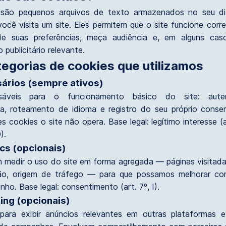
 são pequenos arquivos de texto armazenados no seu dis
ocê visita um site. Eles permitem que o site funcione corr
de suas preferências, meça audiência e, em alguns caso
publicitário relevante.
tegorias de cookies que utilizamos
ários (sempre ativos)
nsáveis para o funcionamento básico do site: auten
a, roteamento de idioma e registro do seu próprio conse
 cookies o site não opera. Base legal: legítimo interesse (a
).
cs (opcionais)
 medir o uso do site em forma agregada — páginas visitad
ão, origem de tráfego — para que possamos melhorar co
ho. Base legal: consentimento (art. 7º, I).
ing (opcionais)
ara exibir anúncios relevantes em outras plataformas 