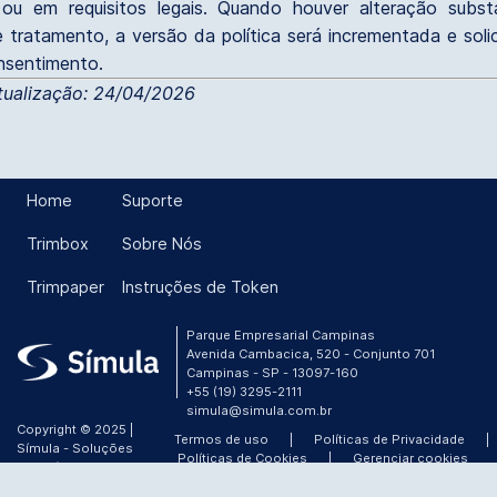
 ou em requisitos legais. Quando houver alteração subst
 tratamento, a versão da política será incrementada e soli
nsentimento.
tualização: 24/04/2026
Home
Suporte
Trimbox
Sobre Nós
Trimpaper
Instruções de Token
Parque Empresarial Campinas
Avenida Cambacica, 520 - Conjunto 701
Campinas - SP - 13097-160
+55 (19) 3295-2111
simula@simula.com.br
Copyright © 2025 |
Termos de uso
|
Políticas de Privacidade
|
Símula - Soluções
Políticas de Cookies
|
Gerenciar cookies
ótimas