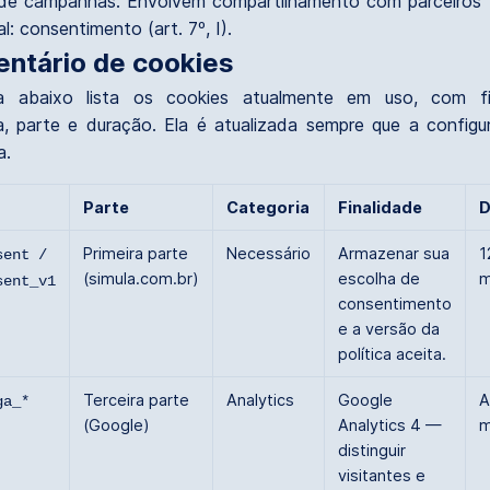
 de campanhas. Envolvem compartilhamento com parceiros t
l: consentimento (art. 7º, I).
ventário de cookies
a abaixo lista os cookies atualmente em uso, com fin
a, parte e duração. Ela é atualizada sempre que a config
a.
Parte
Categoria
Finalidade
D
Primeira parte
Necessário
Armazenar sua
1
sent /
(simula.com.br)
escolha de
m
sent_v1
consentimento
e a versão da
política aceita.
Terceira parte
Analytics
Google
A
ga_*
(Google)
Analytics 4 —
m
distinguir
visitantes e