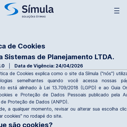
support_agent
CONTATO
density_medium
contact_support
SUPORTE
ica de Cookies
a Sistemas de Planejamento LTDA.
.0
|
Data de Vigência: 24/04/2026
ítica de Cookies explica como o site da Símula ("nós") utiliz
logias semelhantes quando você acessa nossas pá
o está alinhado à Lei 13.709/2018 (LGPD) e ao Guia Or
ookies e Proteção de Dados Pessoais publicado pela Au
l de Proteção de Dados (ANPD).
e, a qualquer momento, revisar ou alterar sua escolha cl
ar cookies" no rodapé do site.
que são cookies?