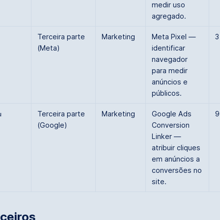
medir uso
agregado.
Terceira parte
Marketing
Meta Pixel —
3
(Meta)
identificar
navegador
para medir
anúncios e
públicos.
Terceira parte
Marketing
Google Ads
9
u
(Google)
Conversion
Linker —
atribuir cliques
em anúncios a
conversões no
site.
rceiros